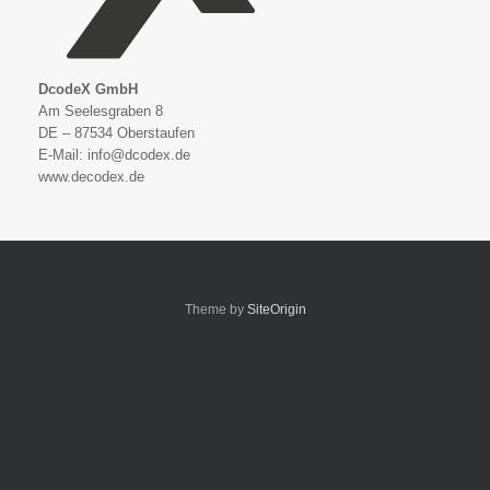
DcodeX GmbH
Am Seelesgraben 8
DE – 87534 Oberstaufen
E-Mail: info@dcodex.de
www.decodex.de
Theme by
SiteOrigin