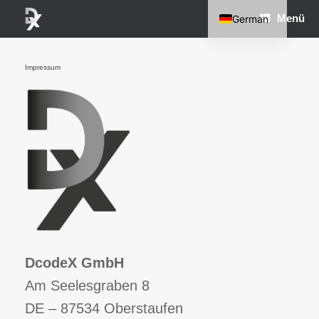
Zum
Menü
German
Inhalt
springen
English
Impressum
DcodeX GmbH
Am Seelesgraben 8
DE – 87534 Oberstaufen